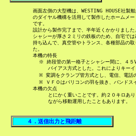
    画面左側の大型機は、WESTING HOUSE社
    のダイヤル機構を活用して製作したホームメー
    です。

    設計から製作完了まで、半年近くかかりました。
    シャシーが厚さ２ミリの鉄板のため、自宅では
    持ち込んで、真空管やトランス、各種部品の取
    た。

    本機の特長

      ※ 終段管の第一格子とシャシー間に、４５
         バイアス方式とした。これによりキー
      ※ 変調をクランプ管方式とし、電信、電話
      ※ ＶＦＯはバリコンの羽を抜き、バンドス
    本機の欠点

         とにかく重いことです。約２０キロあ
４．送信出力と飛距離