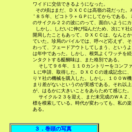
    ワイドに交信できるようになった。

     その頃はまだ、ＤＸＣＣは高嶺の花だった。
    '８５年、ピコトラ＋ＧＰにしてからである。
    のサイクル２２の波にのって、面白いようにカ
     しかし、しだいに伸び悩んだため、次にＹ社
    開局したこともあって、ＤＸＣＣは、なんとか
    ていた。珍局のパイルでは、呼べど応えず、そ
    わって、フェードアウトしてしまう、というよ
    は年中であった。しかし、根気よくワッチを続
    ンタクトする醍醐味は、また格別である。

      そして９６年、１１０カントリーをコンフ
    Ｌに申請、取得した。ＤＸＣＣの達成記念に、
    りＹ社の機械を購入した。しかし、１００Ｗ機
    まり差がないというのが実感である。それ以上
    が、はるかに大きいことをあらためて感じた。
      サイクル２３を迎え、まだ未完成のＷＡＺ
    標を模索している。時代が変わっても、私の楽
３．巻頭の写真