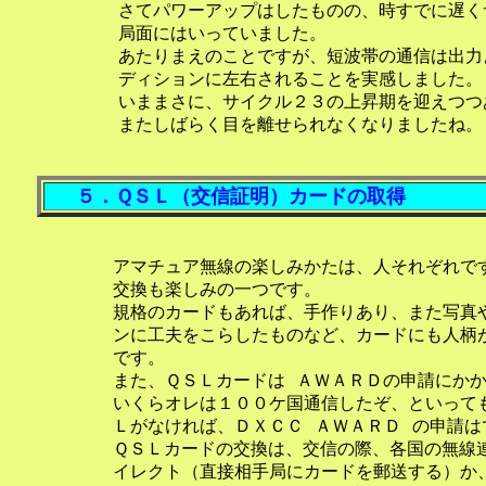
    さてパワーアップはしたものの、時すでに遅く
    局面にはいっていました。

    あたりまえのことですが、短波帯の通信は出力
    ディションに左右されることを実感しました。

    いままさに、サイクル２３の上昇期を迎えつつ
５．ＱＳＬ（交信証明）カードの取得
   アマチュア無線の楽しみかたは、人それぞれで
   交換も楽しみの一つです。

   規格のカードもあれば、手作りあり、また写真
   ンに工夫をこらしたものなど、カードにも人柄
   です。

   また、ＱＳＬカードは ＡＷＡＲＤの申請にかか
   いくらオレは１００ケ国通信したぞ、といって
   Ｌがなければ、ＤＸＣＣ ＡＷＡＲＤ の申請は
   ＱＳＬカードの交換は、交信の際、各国の無線
   イレクト（直接相手局にカードを郵送する）か