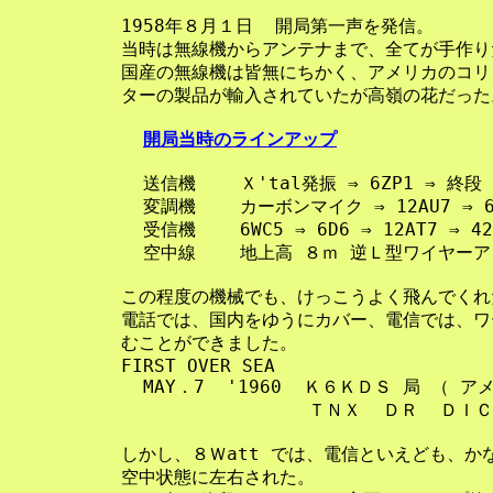
    1958年８月１日  開局第一声を発信。

    当時は無線機からアンテナまで、全てが手作り
    国産の無線機は皆無にちかく、アメリカのコリ
    ターの製品が輸入されていたが高嶺の花だった。
開局当時のラインアップ
      送信機    Ｘ'tal発振 ⇒ 6ZP1 ⇒ 終段 6
      変調機    カーボンマイク ⇒ 12AU7 ⇒ 6V
      受信機    6WC5 ⇒ 6D6 ⇒ 12AT7 ⇒ 
      空中線    地上高 ８ｍ 逆Ｌ型ワイヤーア
    この程度の機械でも、けっこうよく飛んでくれ
    電話では、国内をゆうにカバー、電信では、ワ
    むことができました。

    FIRST OVER SEA

      MAY．7  '1960  Ｋ６ＫＤＳ 局 （ ア
                     ＴＮＸ  ＤＲ  ＤＩＣ
    しかし、８Ｗatt では、電信といえども、か
    空中状態に左右された。
