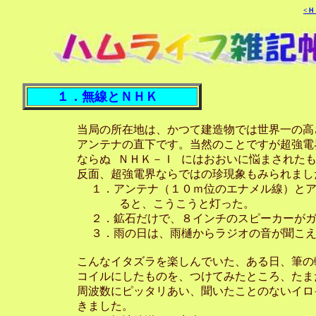
<Ｈ
１．無線とＮＨＫ
    当局の所在地は、かつて建造物では世界一の高
    アンテナの直下です。当然のことですが超強電
    ならぬ ＮＨＫ－Ｉ にはおおいに悩まされたも
    反面、超強電界ならではの珍現象もみられました
      １．アンテナ（１０ｍ位のエナメル線）と
          ると、こうこうと灯った。

      ２．鉱石だけで、８インチのスピーカーがガ
      ３．雨の日は、雨樋からラジオの音が聞こえ
    こんなイタズラを楽しんでいた、ある日、筆の
    コイルにしたものを、つけてみたところ、たま
    周波数にピッタリあい、聞いたことのないイロ
    きました。
