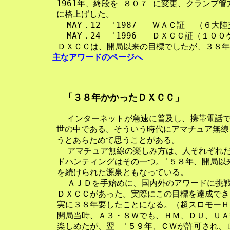
    1961年、終段を ８０７ に変更、クランプ管方
    に格上げした。

      MAY．12  '1987   ＷＡＣ証  （６大陸
      MAY．24  '1996   ＤＸＣＣ証（１０
 　　ＤＸＣＣは、開局以来の目標でしたが、３８年
主なアワードのページへ
「３８年かかったＤＸＣＣ」
      インターネットが急速に普及し、携帯電話
    世の中である。そういう時代にアマチュア無線
      アマチュア無線の楽しみ方は、人それぞれ
    ドハンティングはその一つ。'５８年、開局以
    を続けられた源泉ともなっている。

      ＡＪＤを手始めに、国内外のアワードに挑戦
    ＤＸＣＣがあった。実際にこの目標を達成でき
    実に３８年要したことになる。（超スロモーＨｉ
    開局当時、Ａ３・８Ｗでも、ＨＭ、ＤＵ、ＵＡ
    楽しめたが、翌　'５９年、ＣＷが許可され、