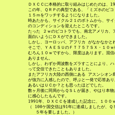
    ＤＸＣＣに本格的に取り組みはじめたのは、19
    この年、ＱＲＰの典型である、「ミズホのピコ
    １５ｍをワッチするようになりました。

    時あたかも、サイクル２１のボトムから、サイ
    のコンディションを迎えたところです。

    たった ２ｗのピコトラでも、南北アメリカ、
    面白いようにＤＸができました。

    しかし、ヨーロッパ、アフリカ がなかなかとれ
    そこで、ＹＡＥＳＵのＦＴ７５７ＳＸ・１０ｗ
    むろん１０ｗですから、限度はあります。混信
    ありません。

    しかし、わずか周波数をズラすことにより、ハ
    って交信できたこともありました。

    またアフリカ大陸の西側にある アスンシオン
    が強力に入感したので、呼ぶと一発で応答あり
    あるいはＵＣか？とも思ったほどでした。

    数ヶ月後に同局からＱＳＬが届き、やはり本物
    に感心したもんです。

    1991年、ＤＸＣＣを達成した記念に、１００
    （ 100ケ国交信は91年に達成しましたが、Ｑ
       ５年を要しました。）
