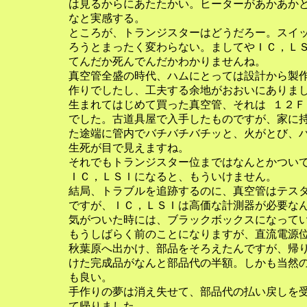
   は見るからにあたたかい。ヒーターがあかあかと
   なと実感する。

   ところが、トランジスターはどうだろー。スイッ
   ろうとまったく変わらない。ましてやＩＣ，ＬＳ
   てんだか死んでんだかわかりませんね。

   真空管全盛の時代、ハムにとっては設計から製作
   作りでしたし、工夫する余地がおおいにありまし
   生まれてはじめて買った真空管、それは １２Ｆ
   でした。古道具屋で入手したものですが、家に持
   た途端に管内でバチバチバチッと、火がとび、ハ
   生死が目で見えますね。 

   それでもトランジスター位まではなんとかついて
   ＩＣ，ＬＳＩになると、もういけません。

   結局、トラブルを追跡するのに、真空管はテスタ
   ですが、ＩＣ，ＬＳＩは高価な計測器が必要なん
   気がついた時には、ブラックボックスになってい
   もうしばらく前のことになりますが、直流電源位
   秋葉原へ出かけ、部品をそろえたんですが、帰り
   けた完成品がなんと部品代の半額。しかも当然の
   も良い。

   手作りの夢は消え失せて、部品代の払い戻しを受
   て帰りました。
