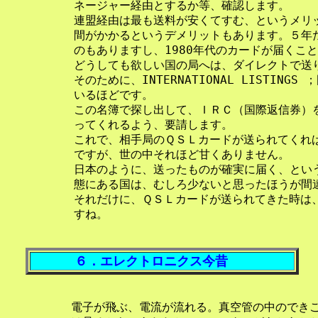
   ネージャー経由とするか等、確認します。

   連盟経由は最も送料が安くてすむ、というメリ
   間がかかるというデメリットもあります。５年
   のもありますし、1980年代のカードが届くこと
   どうしても欲しい国の局へは、ダイレクトで送り
   そのために、INTERNATIONAL LISTING
   いるほどです。

   この名簿で探し出して、ＩＲＣ（国際返信券）
   ってくれるよう、要請します。

   これで、相手局のＱＳＬカードが送られてくれ
   ですが、世の中それほど甘くありません。

   日本のように、送ったものが確実に届く、とい
   態にある国は、むしろ少ないと思ったほうが間
   それだけに、ＱＳＬカードが送られてきた時は
６．エレクトロニクス今昔
   電子が飛ぶ、電流が流れる。真空管の中のできご