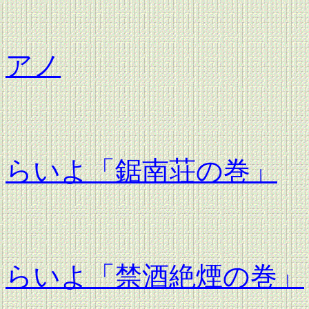
昭和
アノ
昭和
らいよ「鋸南荘の巻」
昭和
らいよ「禁酒絶煙の巻」