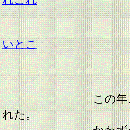
平成
いとこ
この年、敬愛す
れた。