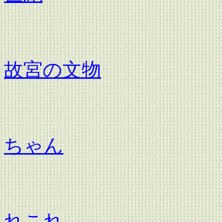
平成
故宮の文物
平成
ちゃん
平成
れこれ