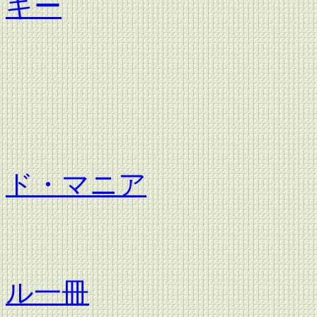
ギー
昭和
昭和
ド・マニア
昭和
ル一冊