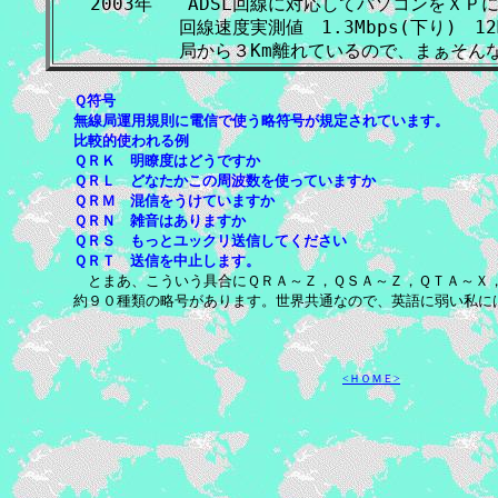
2003年　　ADSL回線に対応してパソコンをＸＰに
　　　　　回線速度実測値　1.3Mbps(下り)　1
Ｑ符号
無線局運用規則に電信で使う略符号が規定されています。
比較的使われる例
ＱＲＫ 明瞭度はどうですか
ＱＲＬ どなたかこの周波数を使っていますか
ＱＲＭ 混信をうけていますか
ＱＲＮ 雑音はありますか
ＱＲＳ もっとユックリ送信してください
ＱＲＴ 送信を中止します。
とまあ、こういう具合にＱＲＡ～Ｚ，ＱＳＡ～Ｚ，ＱＴＡ～Ｘ
約９０種類の略号があります。世界共通なので、英語に弱い私には強
<ＨＯＭＥ>