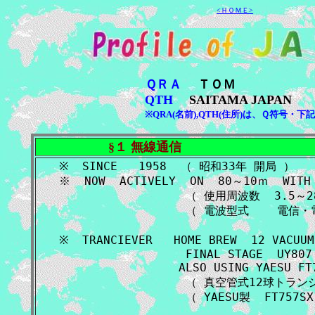
<ＨＯＭＥ>
ＱＲＡ
ＴＯＭ
QTH
SAITAMA JAPAN
※QRA(名前),QTH(住所)は、Ｑ符号・下
§１ 無線通信
※  SINCE   1958  （ 昭和33年 開局 ） 

※  NOW  ACTIVELY  ON  80～10ｍ  WITH 
                  （ 使用周波数  3.5～28
                  （ 電波型式    電信・
※  TRANCIEVER   HOME BREW  12 VACUUM
                  FINAL STAGE  UY807 
                 ALSO USING YAESU FT
                  （ 真空管式12球トラ
                  （ YAESU製  FT757SX