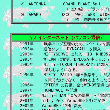
※  ANTENNA       GRAND PLANE 5mH

                  （ 空中線  グランド
※  AWARD        DXCC  WAC  WPX  W100
§２ インターネット（パソコン通信）
1991年    無線のログ整理のため、パソコンを購
1993年    通信ソフト・DYNACALL を購入

1993年    NIFTYSERVE に加入  ID；KHB052
1993年    WTERM に変更、BPLUSが使える
1995年    NIFTY－FORUM「FGALRAY」
          楽しむようになる。

1996年    NIFTY－PATIO「燦々倶楽部」に
          を聞くだけでなく、創れるようにな
1996年    EMTERM に変更、全てWIN95環境に
1997年    HOMEPAGE を開設

1999年　　NIFTY-FHAM「ＣＷの部屋」→「電信
2001年　　nifty から YahooBB(8M)に変更

2002年　　YahooBB・12Mに変更
